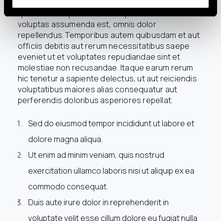
eligendi optio cumque nihil impedit
quo minus id
quod maxime placeat facere possimus, omnis
voluptas assumenda est, omnis dolor
repellendus. Temporibus autem quibusdam et aut
officiis debitis aut rerum necessitatibus saepe
eveniet ut et voluptates repudiandae sint et
molestiae non recusandae. Itaque earum rerum
hic tenetur a sapiente delectus, ut aut reiciendis
voluptatibus maiores alias consequatur aut
perferendis doloribus asperiores repellat.
Sed do eiusmod tempor incididunt ut labore et
dolore magna aliqua.
Ut enim ad minim veniam, quis nostrud
exercitation ullamco laboris nisi ut aliquip ex ea
commodo consequat.
Duis aute irure dolor in reprehenderit in
voluptate velit esse cillum dolore eu fugiat nulla