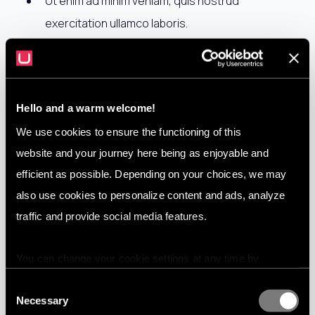
Ut enim ad minim veniam, quis nostrud
exercitation ullamco laboris.
Duis aute irure dolor in reprehenderit in
voluptate velit esse.
Excepteur sint occaecat cupidatat non
Hello and a warm welcome!
proident, sunt in culpa.
We use cookies to ensure the functioning of this
website and your journey here being as enjoyable and
This is also heading
efficient as possible. Depending on your choices, we may
also use cookies to personalize content and ads, analyze
Dignissimos ducimus qui blanditiis praesentium
traffic and provide social media features.
voluptatum deleniti atque corrupti quos dolores
et quas molestias excepturi sint occaecati
cupiditate non provident, similique sunt in culpa
You can change your cookie settings at any time by
qui officia deserunt mollitia animi, id est laborum et
pressing the related icon at the bottom of this website.
dolorum fuga.
Consent
Necessary
Selection
Sed do eiusmod tempor incididunt ut labore