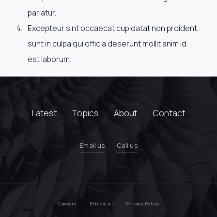
pariatur.
Excepteur sint occaecat cupidatat non proident,
sunt in culpa qui officia deserunt mollit anim id
est laborum.
Latest
Topics
About
Contact
Email us
Call us
Careers
Ethical AI
Privacy Policy