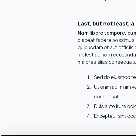
Last, but not least, 
Nam libero tempore, cum
placeat facere possimus,
quibusdam et aut officiis
molestiae non recusandae.
maiores alias consequatur
Sed do eiusmod tem
Ut enim ad minim ve
consequat.
Duis aute irure dolo
Excepteur sint occa