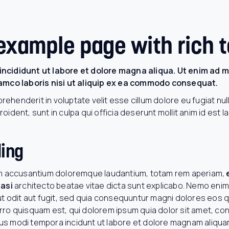
 example page with rich t
ncididunt ut labore et dolore magna aliqua. Ut enim ad m
lamco laboris nisi ut aliquip ex ea commodo consequat.
prehenderit in voluptate velit esse cillum dolore eu fugiat nul
ident, sunt in culpa qui officia deserunt mollit anim id est l
ding
em accusantium doloremque laudantium, totam rem aperiam,
uasi
architecto beatae vitae dicta sunt explicabo. Nemo eni
ut odit aut fugit, sed quia consequuntur magni dolores eos 
ro quisquam est, qui dolorem ipsum quia dolor sit amet, conse
s modi tempora incidunt ut labore et dolore magnam aliqua