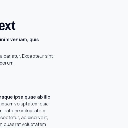
ext
inim veniam, quis
la pariatur. Excepteur sint
aborum.
eaque ipsa quae ab illo
m ipsam voluptatem quia
qui ratione voluptatem
ctetur, adipisci velit,
m quaerat voluptatem.