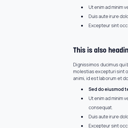
Ut enim ad minim ve
Duis aute irure dolo
Excepteur sint occa
This is also headi
Dignissimos ducimus qui b
molestias excepturi sint o
animi, id est laborum et d
Sed do eiusmod te
Ut enim ad minim ve
consequat.
Duis aute irure dolo
Excepteur sint occa