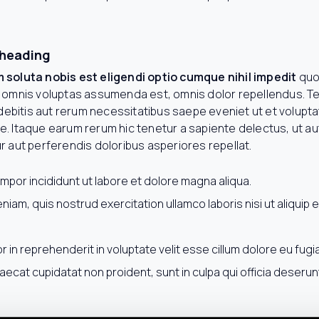
a heading
 soluta nobis est eligendi optio cumque nihil impedit
quo
 omnis voluptas assumenda est, omnis dolor repellendus. 
 debitis aut rerum necessitatibus saepe eveniet ut et volupt
 Itaque earum rerum hic tenetur a sapiente delectus, ut aut
 aut perferendis doloribus asperiores repellat.
por incididunt ut labore et dolore magna aliqua.
niam, quis nostrud exercitation ullamco laboris nisi ut aliqui
r in reprehenderit in voluptate velit esse cillum dolore eu fugiat
ecat cupidatat non proident, sunt in culpa qui officia deserunt