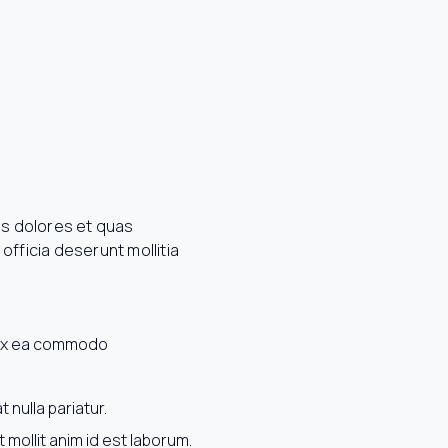
os dolores et quas
officia deserunt mollitia
p ex ea commodo
 nulla pariatur.
 mollit anim id est laborum.