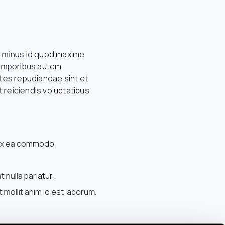
 minus id quod maxime
Temporibus autem
ates repudiandae sint et
 reiciendis voluptatibus
p ex ea commodo
 nulla pariatur.
 mollit anim id est laborum.