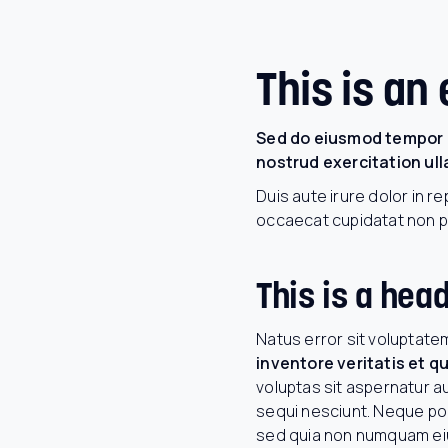
This is an
Sed do eiusmod tempor i
nostrud exercitation ul
Duis aute irure dolor in re
occaecat cupidatat non pro
This is a hea
Natus error sit voluptat
inventore veritatis et q
voluptas sit aspernatur a
sequi nesciunt. Neque por
sed quia non numquam eiu